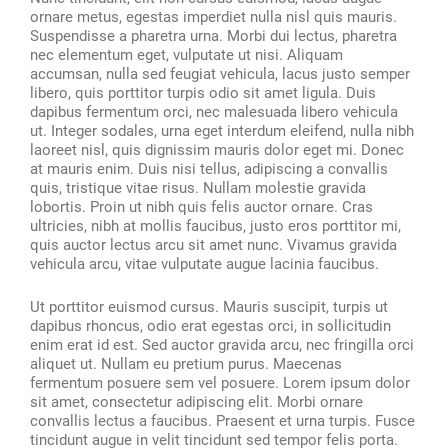
ornare metus, egestas imperdiet nulla nisl quis mauris.
Suspendisse a pharetra urna. Morbi dui lectus, pharetra
nec elementum eget, vulputate ut nisi. Aliquam
accumsan, nulla sed feugiat vehicula, lacus justo semper
libero, quis porttitor turpis odio sit amet ligula. Duis
dapibus fermentum orci, nec malesuada libero vehicula
ut. Integer sodales, urna eget interdum eleifend, nulla nibh
laoreet nisl, quis dignissim mauris dolor eget mi. Donec
at mauris enim. Duis nisi tellus, adipiscing a convallis
quis, tristique vitae risus. Nullam molestie gravida
lobortis. Proin ut nibh quis felis auctor ornare. Cras
ultricies, nibh at mollis faucibus, justo eros porttitor mi,
quis auctor lectus arcu sit amet nunc. Vivamus gravida
vehicula arcu, vitae vulputate augue lacinia faucibus.
Ut porttitor euismod cursus. Mauris suscipit, turpis ut
dapibus rhoncus, odio erat egestas orci, in sollicitudin
enim erat id est. Sed auctor gravida arcu, nec fringilla orci
aliquet ut. Nullam eu pretium purus. Maecenas
fermentum posuere sem vel posuere. Lorem ipsum dolor
sit amet, consectetur adipiscing elit. Morbi ornare
convallis lectus a faucibus. Praesent et urna turpis. Fusce
tincidunt augue in velit tincidunt sed tempor felis porta.