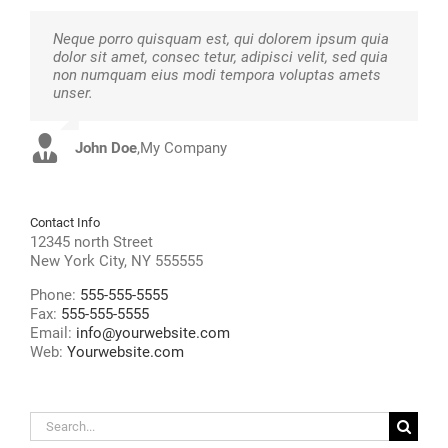
Neque porro quisquam est, qui dolorem ipsum quia
Aliquam erat volutpat. Quisque at est id ligula
dolor sit amet, consec tetur, adipisci velit, sed quia
facilisis laoreet eget pulvinar nibh. Suspendisse at
non numquam eius modi tempora voluptas amets
ultrices dui. Curabitur ac felis arcu sadips ipsums
unser.
fugiats nemis.
John Doe
Luke Beck
,
My Company
,
Theme Fusion
Contact Info
12345 north Street
New York City, NY 555555
Phone:
555-555-5555
Fax:
555-555-5555
Email:
info@yourwebsite.com
Web:
Yourwebsite.com
Search
for: