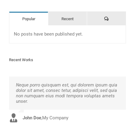
Comments
Popular
Recent
No posts have been published yet.
Recent Works
Neque porro quisquam est, qui dolorem ipsum quia
Aliquam erat volutpat. Quisque at est id ligula
dolor sit amet, consec tetur, adipisci velit, sed quia
facilisis laoreet eget pulvinar nibh. Suspendisse at
non numquam eius modi tempora voluptas amets
ultrices dui. Curabitur ac felis arcu sadips ipsums
unser.
fugiats nemis.
John Doe
Luke Beck
,
My Company
,
Theme Fusion