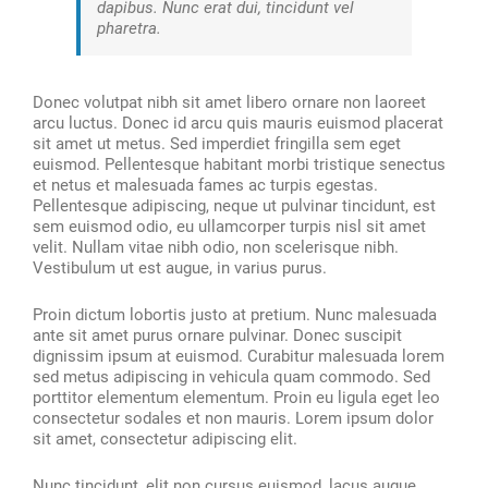
dapibus. Nunc erat dui, tincidunt vel
pharetra.
Donec volutpat nibh sit amet libero ornare non laoreet
arcu luctus. Donec id arcu quis mauris euismod placerat
sit amet ut metus. Sed imperdiet fringilla sem eget
euismod. Pellentesque habitant morbi tristique senectus
et netus et malesuada fames ac turpis egestas.
Pellentesque adipiscing, neque ut pulvinar tincidunt, est
sem euismod odio, eu ullamcorper turpis nisl sit amet
velit. Nullam vitae nibh odio, non scelerisque nibh.
Vestibulum ut est augue, in varius purus.
Proin dictum lobortis justo at pretium. Nunc malesuada
ante sit amet purus ornare pulvinar. Donec suscipit
dignissim ipsum at euismod. Curabitur malesuada lorem
sed metus adipiscing in vehicula quam commodo. Sed
porttitor elementum elementum. Proin eu ligula eget leo
consectetur sodales et non mauris. Lorem ipsum dolor
sit amet, consectetur adipiscing elit.
Nunc tincidunt, elit non cursus euismod, lacus augue