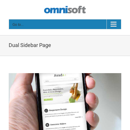
Skip
to
content
Go to...
Dual Sidebar Page